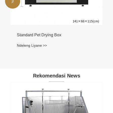


Standard Pet Drying Box
Ndeleng Liyane >>
Rekomendasi News