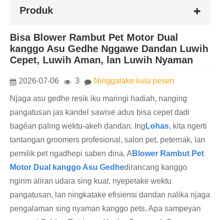
Produk
Bisa Blower Rambut Pet Motor Dual
kanggo Asu Gedhe Nggawe Dandan Luwih
Cepet, Luwih Aman, lan Luwih Nyaman
2026-07-06
3
Ninggalake kula pesen
Njaga asu gedhe resik iku maringi hadiah, nanging
pangatusan jas kandel sawise adus bisa cepet dadi
bagéan paling wektu-akeh dandan. Ing
Lohas
, kita ngerti
tantangan groomers profesional, salon pet, peternak, lan
pemilik pet ngadhepi saben dina. A
Blower Rambut Pet
Motor Dual kanggo Asu Gedhe
dirancang kanggo
ngirim aliran udara sing kuat, nyepetake wektu
pangatusan, lan ningkatake efisiensi dandan nalika njaga
pengalaman sing nyaman kanggo pets. Apa sampeyan