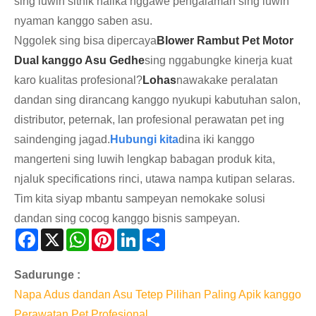
sing luwih sithik nalika nggawe pengalaman sing luwih
nyaman kanggo saben asu.
Nggolek sing bisa dipercaya
Blower Rambut Pet Motor
Dual kanggo Asu Gedhe
sing nggabungke kinerja kuat
karo kualitas profesional?
Lohas
nawakake peralatan
dandan sing dirancang kanggo nyukupi kabutuhan salon,
distributor, peternak, lan profesional perawatan pet ing
saindenging jagad.
Hubungi kita
dina iki kanggo
mangerteni sing luwih lengkap babagan produk kita,
njaluk specifications rinci, utawa nampa kutipan selaras.
Tim kita siyap mbantu sampeyan nemokake solusi
dandan sing cocog kanggo bisnis sampeyan.
Facebook
X
WhatsApp
Pinterest
LinkedIn
Share
Sadurunge :
Napa Adus dandan Asu Tetep Pilihan Paling Apik kanggo
Perawatan Pet Profesional