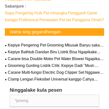
Sabanjure :
Napa Pengering Hulk Pet minangka Pengganti Game
kanggo Profesional Perawatan Pet lan Pangguna Omah?
Warta sing gegandhengan
Kepiye Pengering Pet Grooming Mbusak Banyu saka
Bulu Kandel? Ilmu ing mburi aliran udara sing kuat
Kepiye Bathtub Dandan Biru Listrik Bisa Ngapikake
Efisiensi Perawatan Pet Profesional
Carane bisa Double Motor Pet Water Blower Ngapikake
Professional Pet Drying Efficiency
Grooming Gunting Listrik Cilik: Kepiye Dadi "Must-
Duwe" kanggo Rumah Tangga Pet
Carane Multi-fungsi Electric Dog Clipper Set Nggawe
Pet Grooming luwih gampang lan profesional
Clamp Lengan Fleksibel Universal kanggo Cahya
Kecantikan Pet: Kepiye Alat Sithik sing Disawang Iki Bisa
Ngarevolusi Meja Dandan Sampeyan
Ninggalake kula pesen