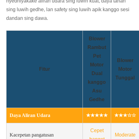
nyedhiyakake aliran udara sing luwih kuat, daya tahan
sing luwih gedhe, lan safety sing luwih apik kanggo sesi
dandan sing dawa.
Blower
Rambut
Pet
Blower
Motor
Fitur
Motor
Dual
Tunggal
kanggo
Asu
Gedhe
Daya Aliran Udara
★★★★★
★★★☆☆
Cepet
Kacepetan pangatusan
Moderate