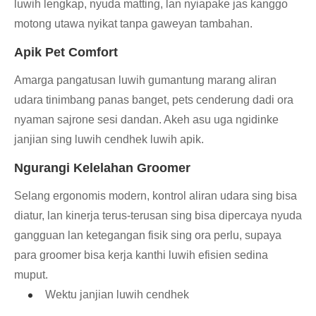
luwih lengkap, nyuda matting, lan nyiapake jas kanggo
motong utawa nyikat tanpa gaweyan tambahan.
Apik Pet Comfort
Amarga pangatusan luwih gumantung marang aliran
udara tinimbang panas banget, pets cenderung dadi ora
nyaman sajrone sesi dandan. Akeh asu uga ngidinke
janjian sing luwih cendhek luwih apik.
Ngurangi Kelelahan Groomer
Selang ergonomis modern, kontrol aliran udara sing bisa
diatur, lan kinerja terus-terusan sing bisa dipercaya nyuda
gangguan lan ketegangan fisik sing ora perlu, supaya
para groomer bisa kerja kanthi luwih efisien sedina
muput.
Wektu janjian luwih cendhek