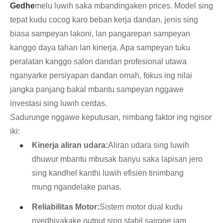
Gedhe
melu luwih saka mbandingaken prices. Model sing
tepat kudu cocog karo beban kerja dandan, jenis sing
biasa sampeyan lakoni, lan pangarepan sampeyan
kanggo daya tahan lan kinerja. Apa sampeyan tuku
peralatan kanggo salon dandan profesional utawa
nganyarke persiyapan dandan omah, fokus ing nilai
jangka panjang bakal mbantu sampeyan nggawe
investasi sing luwih cerdas.
Sadurunge nggawe keputusan, nimbang faktor ing ngisor
iki:
Kinerja aliran udara:
Aliran udara sing luwih
dhuwur mbantu mbusak banyu saka lapisan jero
sing kandhel kanthi luwih efisien tinimbang
mung ngandelake panas.
Reliabilitas Motor:
Sistem motor dual kudu
nyedhiyakake output sing stabil sajrone jam