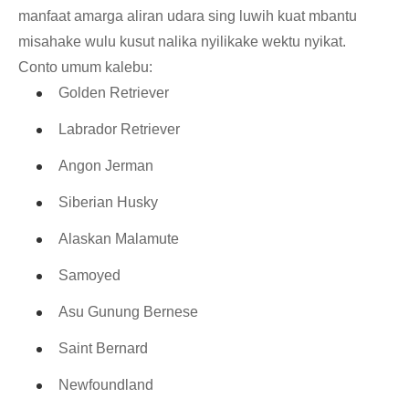
manfaat amarga aliran udara sing luwih kuat mbantu
misahake wulu kusut nalika nyilikake wektu nyikat.
Conto umum kalebu:
Golden Retriever
Labrador Retriever
Angon Jerman
Siberian Husky
Alaskan Malamute
Samoyed
Asu Gunung Bernese
Saint Bernard
Newfoundland