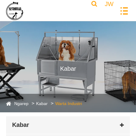
JW
Kabar
Ngarep
Kabar
Warta Industri
Kabar