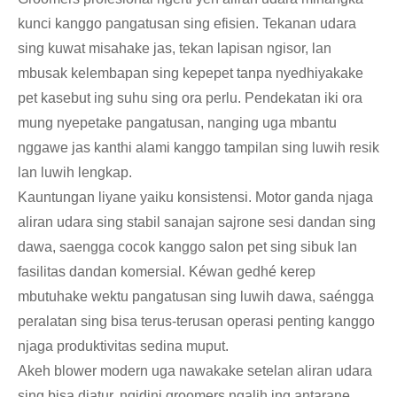
kunci kanggo pangatusan sing efisien. Tekanan udara
sing kuwat misahake jas, tekan lapisan ngisor, lan
mbusak kelembapan sing kepepet tanpa nyedhiyakake
pet kasebut ing suhu sing ora perlu. Pendekatan iki ora
mung nyepetake pangatusan, nanging uga mbantu
nggawe jas kanthi alami kanggo tampilan sing luwih resik
lan luwih lengkap.
Kauntungan liyane yaiku konsistensi. Motor ganda njaga
aliran udara sing stabil sanajan sajrone sesi dandan sing
dawa, saengga cocok kanggo salon pet sing sibuk lan
fasilitas dandan komersial. Kéwan gedhé kerep
mbutuhake wektu pangatusan sing luwih dawa, saéngga
peralatan sing bisa terus-terusan operasi penting kanggo
njaga produktivitas sedina muput.
Akeh blower modern uga nawakake setelan aliran udara
sing bisa diatur, ngidini groomers ngalih ing antarane