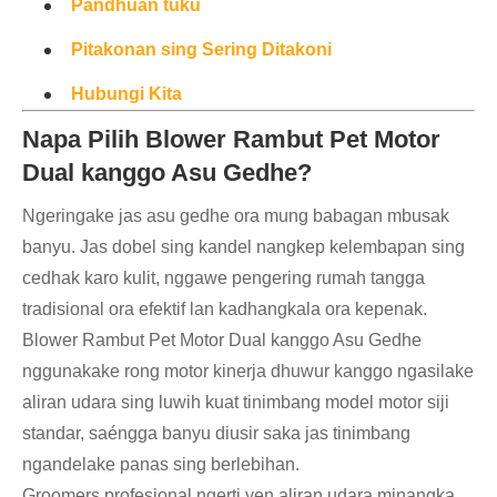
Pandhuan tuku
Pitakonan sing Sering Ditakoni
Hubungi Kita
Napa Pilih Blower Rambut Pet Motor
Dual kanggo Asu Gedhe?
Ngeringake jas asu gedhe ora mung babagan mbusak
banyu. Jas dobel sing kandel nangkep kelembapan sing
cedhak karo kulit, nggawe pengering rumah tangga
tradisional ora efektif lan kadhangkala ora kepenak.
Blower Rambut Pet Motor Dual kanggo Asu Gedhe
nggunakake rong motor kinerja dhuwur kanggo ngasilake
aliran udara sing luwih kuat tinimbang model motor siji
standar, saéngga banyu diusir saka jas tinimbang
ngandelake panas sing berlebihan.
Groomers profesional ngerti yen aliran udara minangka